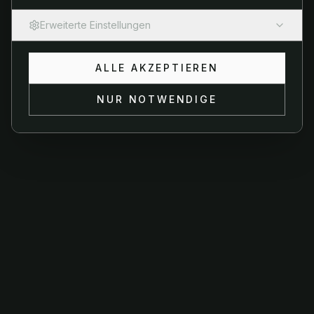
Oops! Page not found
Erweiterte Einstellungen
Return to Home
Notwendige Cookies
ALLE AKZEPTIEREN
Erforderlich
Diese Cookies sind für die Grundfunktionen der
Website erforderlich und können nicht deaktiviert
NUR NOTWENDIGE
werden.
Analyse-Cookies
Helfen uns zu verstehen, wie Besucher mit der
Website interagieren, um sie zu verbessern.
Marketing-Cookies
Werden verwendet, um Besuchern relevante
Werbung und Marketingkampagnen anzuzeigen.
Präferenz-Cookies
Ermöglichen es der Website, sich an
Informationen zu erinnern, die das Verhalten oder