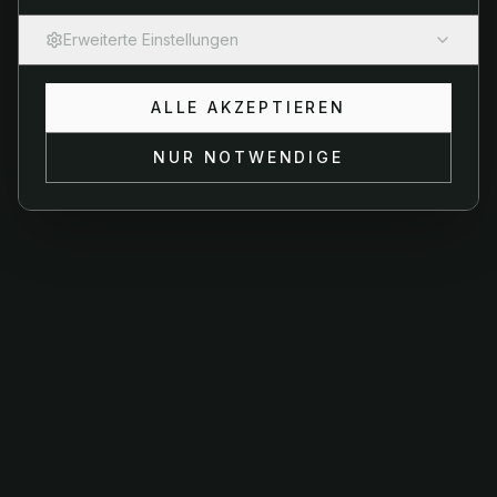
Oops! Page not found
Erweiterte Einstellungen
Return to Home
Notwendige Cookies
ALLE AKZEPTIEREN
Erforderlich
Diese Cookies sind für die Grundfunktionen der
Website erforderlich und können nicht deaktiviert
NUR NOTWENDIGE
werden.
Analyse-Cookies
Helfen uns zu verstehen, wie Besucher mit der
Website interagieren, um sie zu verbessern.
Marketing-Cookies
Werden verwendet, um Besuchern relevante
Werbung und Marketingkampagnen anzuzeigen.
Präferenz-Cookies
Ermöglichen es der Website, sich an
Informationen zu erinnern, die das Verhalten oder